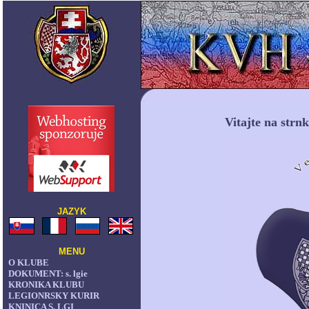
Vitajte na strn
JAZYK
MENU
O KLUBE
DOKUMENT: s. lgie
KRONIKA KLUBU
LEGIONRSKY KURIR
KNINICA S. LGI